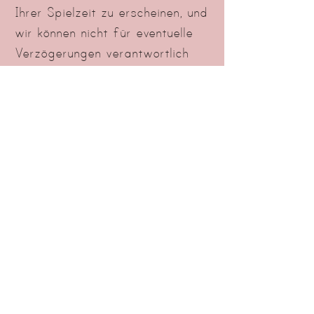
Ihrer Spielzeit zu erscheinen, und
wir können nicht für eventuelle
Verzögerungen verantwortlich
gemacht werden.
Rückerstattungen werden nicht
gewährt, wenn Sie Ihre Sitzung
oder einen Teil davon nicht
wahrnehmen.
Dem Hygienekonzept
entsprechend bitten wir pünktlich
zum Spielzeitende den
Spielbereich zu verlassen damit
der Spielbereich gereinigt und
desinfiziert werden kann.